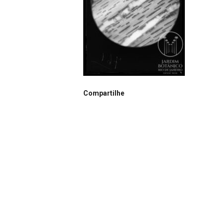
Compartilhe
Notação
N0761
Autor
Desconhecido