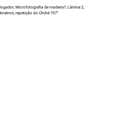
talogador; Microfotografia de madeira?; Lâmina 2,
 diâmetros, repetição do Cliché 757"
de Pesquisas Jardim Botânico do Rio de Janeiro