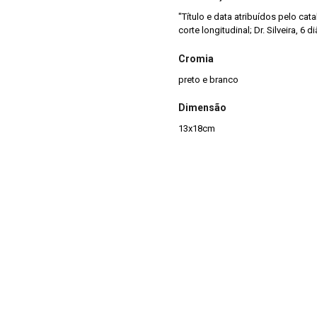
"Título e data atribuídos pelo ca
corte longitudinal; Dr. Silveira, 6
Cromia
preto e branco
Dimensão
13x18cm
Tipo de arquivo (extensão)
jpg
Acervo
Acervo Fotográfico do Instituto 
(JBRJ)