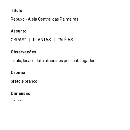
Título
Repuxo - Aléia Central das Palmeiras
Assunto
OBRAS"
|
PLANTAS
|
"ALÉIAS
Observações
Título, local e data atribuídos pelo catalogador
Cromia
preto e branco
Dimensão
13x18cm
Tipo de arquivo (extensão)
jpg