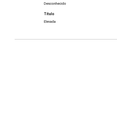
Desconhecido
Título
Elevada
Continuar navegando
Acervo e Memória