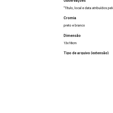
Observações
"Título, local e data atribuídos p
Cromia
preto e branco
Dimensão
13x18cm
Tipo de arquivo (extensão)
jpg
Acervo
Acervo Fotográfico do Instituto 
(JBRJ)