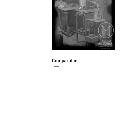
Compartilhe
Notação
N0912
Autor
Desconhecido