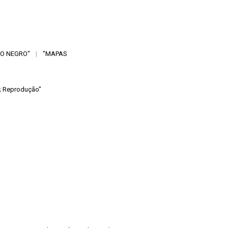
IO NEGRO"
|
"MAPAS
r; Reprodução"