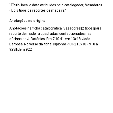
"Título, local e data atribuídos pelo catalogador; Vasadores
- Dois tipos de recortes de madeira"
Anotações no original
Anotações na ficha catalográfica: Vasadores||2 tipos||para
recorte de madeira quadradas||confeccionados nas
oficinas do J. Botânico. Em 7.10.41 em 13x18. João
Barbosa. No verso da ficha: Diploma P.C.P.||13x18 - 918 a
923||idem 922
Cromia
preto e branco
Dimensão
13x18cm
Tipo de arquivo (extensão)
jpg