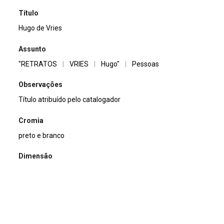
Título
Hugo de Vries
Assunto
"RETRATOS
|
VRIES
|
Hugo"
|
Pessoas
Observações
Título atribuído pelo catalogador
Cromia
preto e branco
Dimensão
13x18cm
Tipo de arquivo (extensão)
jpg