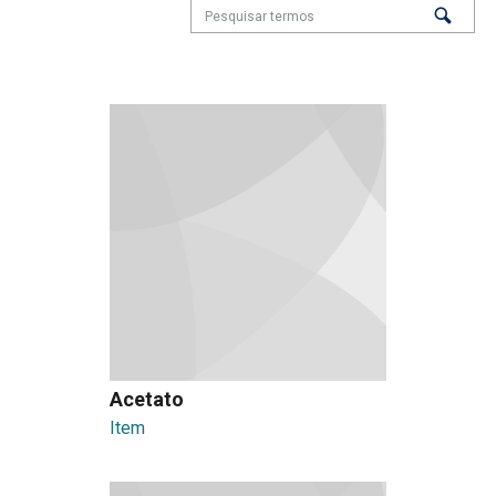
Acetato
Item