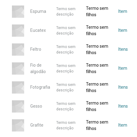
Termo sem
Termo sem
Espuma
Item
descrição
filhos
Termo sem
Termo sem
Eucatex
Item
descrição
filhos
Termo sem
Termo sem
Feltro
Itens
descrição
filhos
Fio de
Termo sem
Termo sem
Item
algodão
descrição
filhos
Termo sem
Termo sem
Fotografia
Itens
descrição
filhos
Termo sem
Termo sem
Gesso
Itens
descrição
filhos
Termo sem
Termo sem
Grafite
Item
descrição
filhos