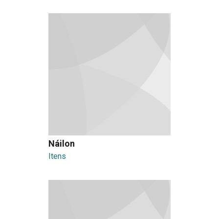
Náilon
Itens