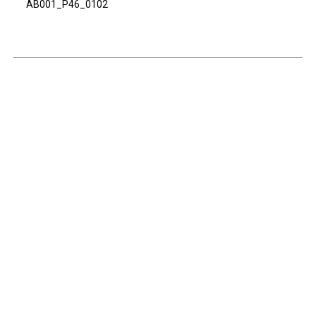
AB001_P46_0102
Continuar navegando
Voltar para a lista de itens
Acervo e Memória