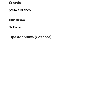
Cromia
preto e branco
Dimensão
9x12cm
Tipo de arquivo (extensão)
jpg
Acervo
Acervo Fotográfico do Instituto de Pesquisas Jardim
Botânico do Rio de Janeiro (JBRJ)
Continuar navegando