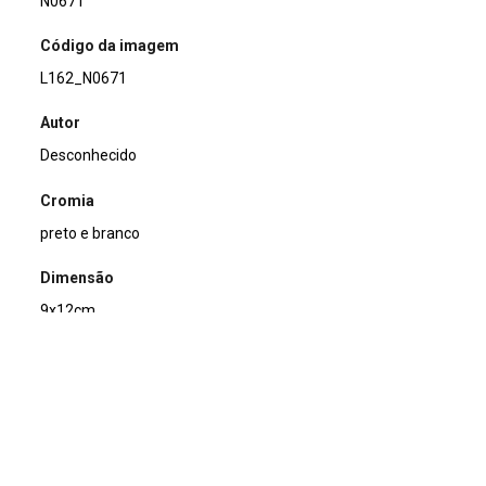
N0671
Código da imagem
L162_N0671
Autor
Desconhecido
Cromia
preto e branco
Dimensão
9x12cm
Tipo de arquivo (extensão)
jpg
Acervo
Acervo Fotográfico do Instituto de Pesquisas Jardim