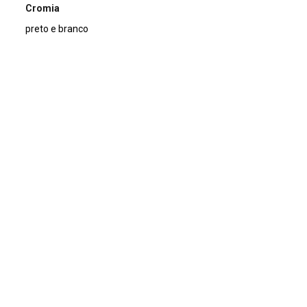
Cromia
preto e branco
Dimensão
13x18cm
Tipo de arquivo (extensão)
jpg
Acervo
Acervo Fotográfico do Instituto de Pesquisas Jardim
Botânico do Rio de Janeiro (JBRJ)
Continuar navegando