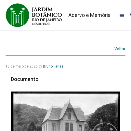
Acervo e Memória
Voltar
18 de maio de 2026
by
Bruno Farias
Documento