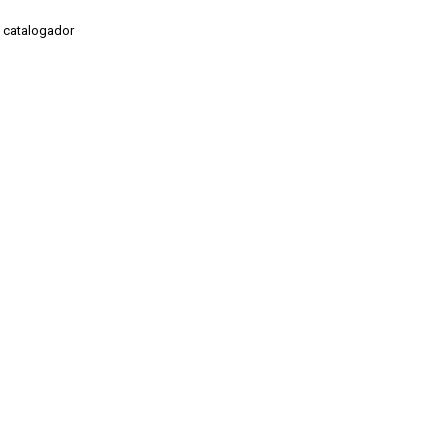
lo catalogador
de Pesquisas Jardim Botânico do Rio de Janeiro