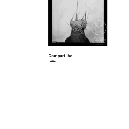
Compartilhe
Notação
N0515
Autor
João dos Santos Barbosa