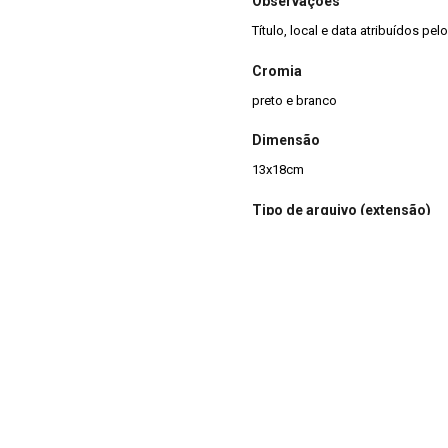
Observações
Título, local e data atribuídos pe
Cromia
preto e branco
Dimensão
13x18cm
Tipo de arquivo (extensão)
jpg
Acervo
Acervo Fotográfico do Instituto 
(JBRJ)