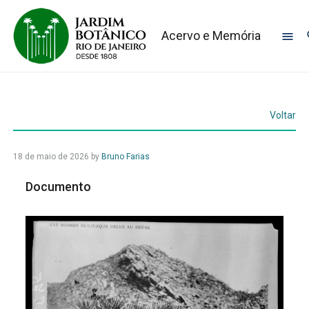
Acervo e Memória
Voltar
18 de maio de 2026
by
Bruno Farias
Documento