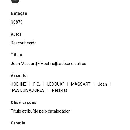
Notação
N0879
Autor
Desconhecido
Título
Jean Massart||F. Hoehne||Ledoux e outros
Assunto
HOEHNE
|
F. C.
|
LEDOUX"
|
MASSART
|
Jean
|
"PESQUISADORES
|
Pessoas
Observações
Título atribuído pelo catalogador
Cromia