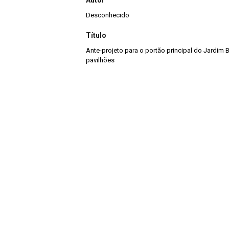
Autor
Desconhecido
Título
Ante-projeto para o portão principal do Jardim
pavilhões
Continuar navegando