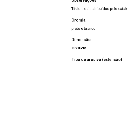
Observações
Título e data atribuídos pelo cata
Cromia
preto e branco
Dimensão
13x18cm
Tipo de arquivo (extensão)
jpg
Acervo
Acervo Fotográfico do Instituto 
(JBRJ)