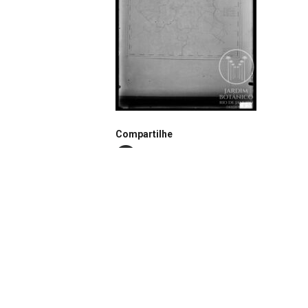
Compartilhe
Notação
N0965
Autor
Desconhecido